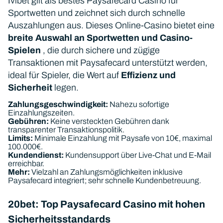
Ivibet gilt als bestes Paysafecard Casino für
Sportwetten und zeichnet sich durch schnelle
Auszahlungen aus. Dieses Online-Casino bietet eine
breite Auswahl an Sportwetten und Casino-
Spielen
, die durch sichere und zügige
Transaktionen mit Paysafecard unterstützt werden,
ideal für Spieler, die Wert auf
Effizienz und
Sicherheit
legen.
Zahlungsgeschwindigkeit:
Nahezu sofortige
Einzahlungszeiten.
Gebühren:
Keine versteckten Gebühren dank
transparenter Transaktionspolitik.
Limits:
Minimale Einzahlung mit Paysafe von 10€, maximal
100.000€.
Kundendienst:
Kundensupport über Live-Chat und E-Mail
erreichbar.
Mehr:
Vielzahl an Zahlungsmöglichkeiten inklusive
Paysafecard integriert; sehr schnelle Kundenbetreuung.
20bet: Top Paysafecard Casino mit hohen
Sicherheitsstandards