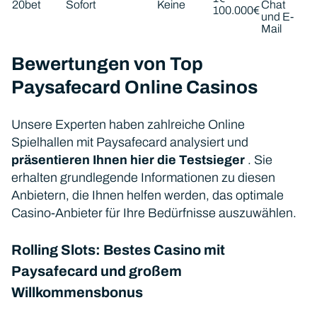
20bet
Sofort
Keine
Chat
100.000€
und E-
Mail
Bewertungen von Top
Paysafecard Online Casinos
Unsere Experten haben zahlreiche Online
Spielhallen mit Paysafecard analysiert und
präsentieren Ihnen hier die Testsieger
. Sie
erhalten grundlegende Informationen zu diesen
Anbietern, die Ihnen helfen werden, das optimale
Casino-Anbieter für Ihre Bedürfnisse auszuwählen.
Rolling Slots: Bestes Casino mit
Paysafecard und großem
Willkommensbonus