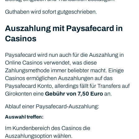
Guthaben wird sofort gutgeschrieben.
Auszahlung mit Paysafecard in
Casinos
Paysafecard wird nun auch für die Auszahlung in
Online Casinos verwendet, was diese
Zahlungsmethode immer beliebter macht. Einige
Casinos ermöglichen Auszahlungen auf das
Paysafecard Konto, allerdings fällt für Transfers auf
Girokonten eine
Gebühr von 7,50 Euro
an.
Ablauf einer Paysafecard-Auszahlung:
Auswahl treffen:
Im Kundenbereich des Casinos die
Auszahlungsoption wählen.