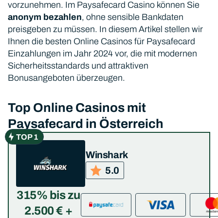
vorzunehmen. Im Paysafecard Casino können Sie
anonym bezahlen
, ohne sensible Bankdaten
preisgeben zu müssen. In diesem Artikel stellen wir
Ihnen die besten Online Casinos für Paysafecard
Einzahlungen im Jahr 2024 vor, die mit modernen
Sicherheitsstandards und attraktiven
Bonusangeboten überzeugen.
Top Online Casinos mit
Paysafecard in Österreich
Winshark
5.0
315% bis zu
2.500 € +