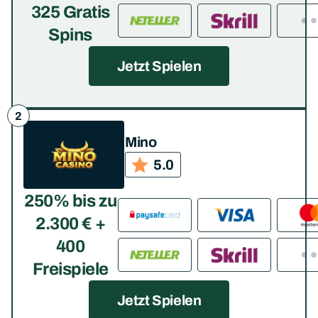
325 Gratis
Spins
Jetzt Spielen
Mino
5.0
250% bis zu
2.300 € +
400
Freispiele
Jetzt Spielen