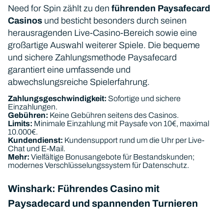
Need for Spin zählt zu den
führenden Paysafecard
Casinos
und besticht besonders durch seinen
herausragenden Live-Casino-Bereich sowie eine
großartige Auswahl weiterer Spiele. Die bequeme
und sichere Zahlungsmethode Paysafecard
garantiert eine umfassende und
abwechslungsreiche Spielerfahrung.
Zahlungsgeschwindigkeit:
Sofortige und sichere
Einzahlungen.
Gebühren:
Keine Gebühren seitens des Casinos.
Limits:
Minimale Einzahlung mit Paysafe von 10€, maximal
10.000€.
Kundendienst:
Kundensupport rund um die Uhr per Live-
Chat und E-Mail.
Mehr:
Vielfältige Bonusangebote für Bestandskunden;
modernes Verschlüsselungssystem für Datenschutz.
Winshark: Führendes Casino mit
Paysadecard und spannenden Turnieren