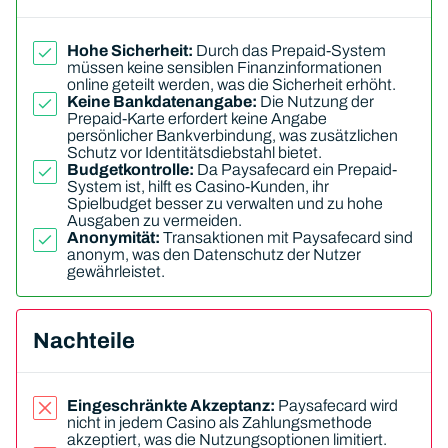
Hohe Sicherheit:
Durch das Prepaid-System
müssen keine sensiblen Finanzinformationen
online geteilt werden, was die Sicherheit erhöht.
Keine Bankdatenangabe:
Die Nutzung der
Prepaid-Karte erfordert keine Angabe
persönlicher Bankverbindung, was zusätzlichen
Schutz vor Identitätsdiebstahl bietet.
Budgetkontrolle:
Da Paysafecard ein Prepaid-
System ist, hilft es Casino-Kunden, ihr
Spielbudget besser zu verwalten und zu hohe
Ausgaben zu vermeiden.
Anonymität:
Transaktionen mit Paysafecard sind
anonym, was den Datenschutz der Nutzer
gewährleistet.
Nachteile
Eingeschränkte Akzeptanz:
Paysafecard wird
nicht in jedem Casino als Zahlungsmethode
akzeptiert, was die Nutzungsoptionen limitiert.