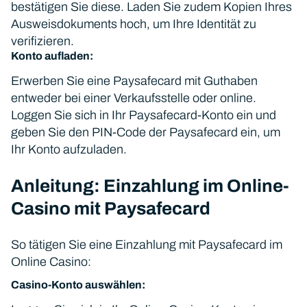
bestätigen Sie diese. Laden Sie zudem Kopien Ihres
Ausweisdokuments hoch, um Ihre Identität zu
verifizieren.
Konto aufladen:
Erwerben Sie eine Paysafecard mit Guthaben
entweder bei einer Verkaufsstelle oder online.
Loggen Sie sich in Ihr Paysafecard-Konto ein und
geben Sie den PIN-Code der Paysafecard ein, um
Ihr Konto aufzuladen.
Anleitung: Einzahlung im Online-
Casino mit Paysafecard
So tätigen Sie eine Einzahlung mit Paysafecard im
Online Casino:
Casino-Konto auswählen: