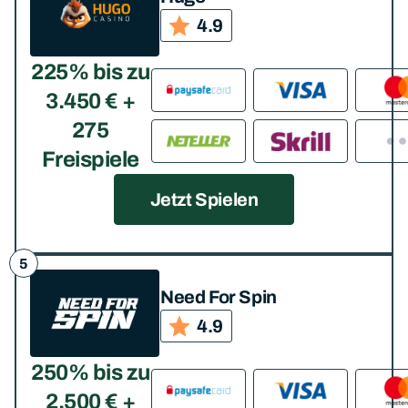
4.9
225% bis zu
3.450 € +
275
Freispiele
Jetzt Spielen
Need For Spin
4.9
250% bis zu
2.500 € +