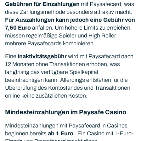
Gebühren für Einzahlungen
mit Paysafecard, was
diese Zahlungsmethode besonders attraktiv macht.
Für Auszahlungen kann jedoch eine Gebühr von
7,50 Euro
anfallen. Um höhere Limits zu erreichen,
müssen regelmäßige Spieler und High Roller
mehrere Paysafecards kombinieren.
Eine
Inaktivitätsgebühr
wird mit Paysafecard nach
12 Monaten ohne Transaktionen erhoben, was
langfristig das verfügbare Spielkapital
beeinträchtigen kann. Allerdings entstehen für die
Überprüfung des Kontostandes und Transaktionen
online keine zusätzlichen Kosten.
Mindesteinzahlungen im Paysafe Casino
Mindesteinzahlungen mit Paysafecard in Casinos
beginnen bereits
ab 1 Euro
. Ein Casino mit 1-Euro-