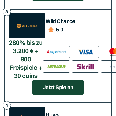
Wild Chance
5.0
280% bis zu
3.200 € +
800
Freispiele +
30 coins
Jetzt Spielen
Hugo