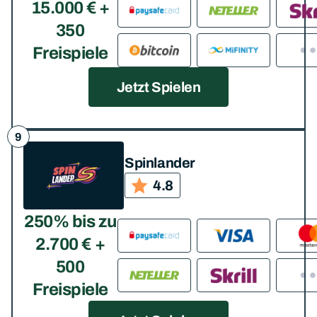
15.000 € +
350
Freispiele
Jetzt Spielen
Spinlander
4.8
250% bis zu
2.700 € +
500
Freispiele