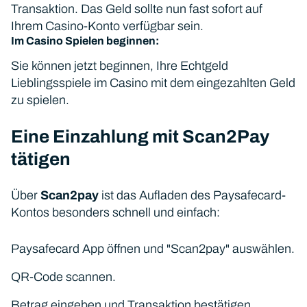
Transaktion. Das Geld sollte nun fast sofort auf
Ihrem Casino-Konto verfügbar sein.
Im Casino Spielen beginnen:
Sie können jetzt beginnen, Ihre Echtgeld
Lieblingsspiele im Casino mit dem eingezahlten Geld
zu spielen.
Eine Einzahlung mit Scan2Pay
tätigen
Über
Scan2pay
ist das Aufladen des Paysafecard-
Kontos besonders schnell und einfach:
Paysafecard App öffnen und "Scan2pay" auswählen.
QR-Code scannen.
Betrag eingeben und Transaktion bestätigen.